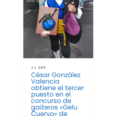
11 SEP
César González
Valencia
obtiene el tercer
puesto en el
concurso de
gaiteros «Gelu
Cuervo» de