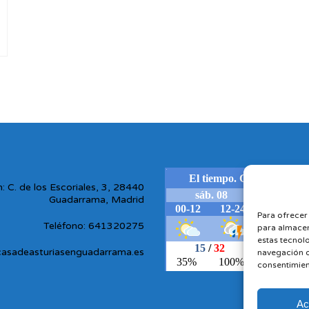
: C. de los Escoriales, 3, 28440
Guadarrama, Madrid
Para ofrecer
Teléfono: 641320275
para almacen
estas tecnol
casadeasturiasenguadarrama.es
navegación o 
consentimien
Ac