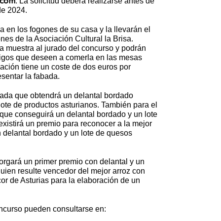
.com
. La solicitud deberá realizarse antes de
de 2024.
a en los fogones de su casa y la llevarán el
es de la Asociación Cultural la Brisa.
a muestra al jurado del concurso y podrán
migos que deseen a comerla en las mesas
pación tiene un coste de dos euros por
sentar la fabada.
bada que obtendrá un delantal bordado
ote de productos asturianos. También para el
que conseguirá un delantal bordado y un lote
xistirá un premio para reconocer a la mejor
delantal bordado y un lote de quesos
torgará un primer premio con delantal y un
 quien resulte vencedor del mejor arroz con
licor de Asturias para la elaboración de un
ncurso pueden consultarse en: