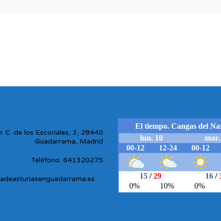
: C. de los Escoriales, 3, 28440
Guadarrama, Madrid
Teléfono: 641320275
adeasturiasenguadarrama.es