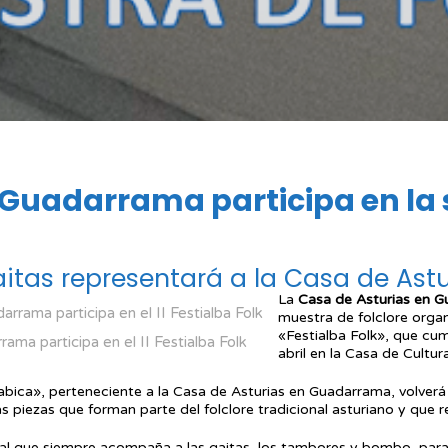
 Guadarrama participa en la 
itas representará a la Casa de As
La
Casa de Asturias en 
muestra de folclore orga
«Festialba Folk», que cu
ama participa en el II Festialba Folk
abril en la Casa de Cultur
abica», perteneciente a la Casa de Asturias en Guadarrama, volver
as piezas que forman parte del folclore tradicional asturiano y que r
nal que siempre acompaña a las gaitas, los tambores y bombo, para