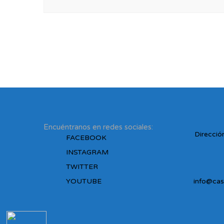
Encuéntranos en redes sociales:
Dirección
FACEBOOK
INSTAGRAM
TWITTER
YOUTUBE
info@cas