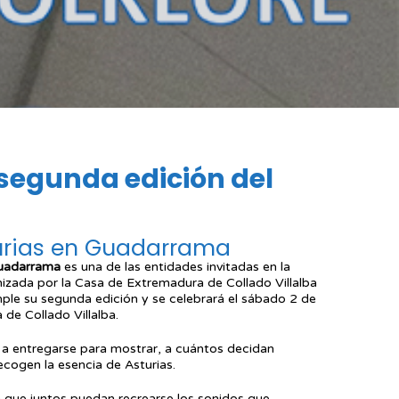
segunda edición del
turias en Guadarrama
Guadarrama
es una de las entidades invitadas en la
nizada por la Casa de Extremadura de Collado Villalba
mple su segunda edición y se celebrará el sábado 2 de
a de Collado Villalba.
á a entregarse para mostrar, a cuántos decidan
ecogen la esencia de Asturias.
 que juntos puedan recrearse los sonidos que